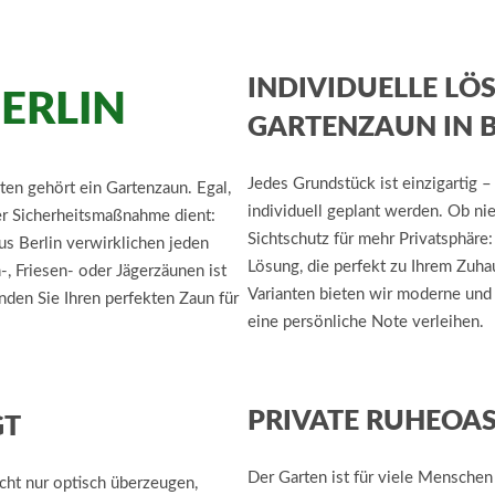
INDIVIDUELLE L
ERLIN
GARTENZAUN IN B
Jedes Grundstück ist einzigartig –
en gehört ein Gartenzaun. Egal,
individuell geplant werden. Ob ni
er Sicherheitsmaßnahme dient:
Sichtschutz für mehr Privatsphäre
s Berlin verwirklichen jeden
Lösung, die perfekt zu Ihrem Zuha
, Friesen- oder Jägerzäunen ist
Varianten bieten wir moderne und
nden Sie Ihren perfekten Zaun für
eine persönliche Note verleihen.
PRIVATE RUHEOAS
GT
Der Garten ist für viele Menschen
icht nur optisch überzeugen,