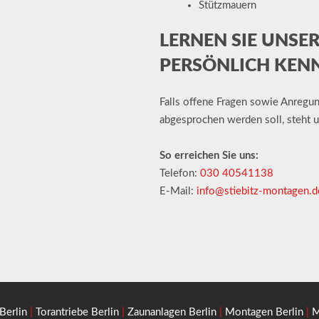
Stützmauern
LERNEN SIE UNSE
PERSÖNLICH KEN
Falls offene Fragen sowie Anregun
abgesprochen werden soll, steht 
So erreichen Sie uns:
Telefon:
030 40541138
E-Mail:
info@stiebitz-montagen.d
Berlin
|
Torantriebe Berlin
|
Zaunanlagen Berlin
|
Montagen Berlin
|
M