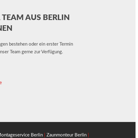
R TEAM AUS BERLIN
NEN
gen bestehen oder ein erster Termin
unser Team gerne zur Verfügung.
e
ontageservice Berlin
|
Zaunmonteur Berlin
|