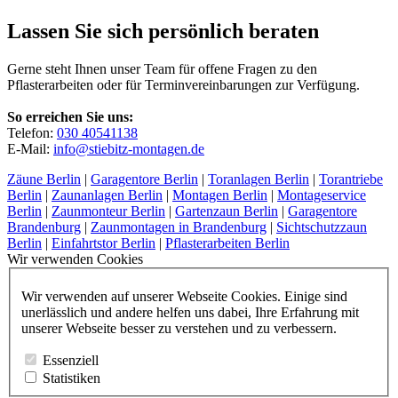
Lassen Sie sich persönlich beraten
Gerne steht Ihnen unser Team für offene Fragen zu den
Pflasterarbeiten oder für Terminvereinbarungen zur Verfügung.
So erreichen Sie uns:
Telefon:
030 40541138
E-Mail:
info@stiebitz-montagen.de
Zäune Berlin
|
Garagentore Berlin
|
Toranlagen Berlin
|
Torantriebe
Berlin
|
Zaunanlagen Berlin
|
Montagen Berlin
|
Montageservice
Berlin
|
Zaunmonteur Berlin
|
Gartenzaun Berlin
|
Garagentore
Brandenburg
|
Zaunmontagen in Brandenburg
|
Sichtschutzzaun
Berlin
|
Einfahrtstor Berlin
|
Pflasterarbeiten Berlin
Wir verwenden Cookies
Wir verwenden auf unserer Webseite Cookies. Einige sind
unerlässlich und andere helfen uns dabei, Ihre Erfahrung mit
unserer Webseite besser zu verstehen und zu verbessern.
Essenziell
Statistiken