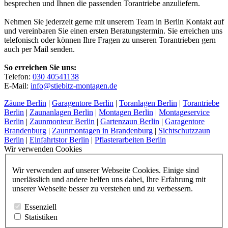
besprechen und Ihnen die passenden Torantriebe anzuliefern.
Nehmen Sie jederzeit gerne mit unserem Team in Berlin Kontakt auf
und vereinbaren Sie einen ersten Beratungstermin. Sie erreichen uns
telefonisch oder können Ihre Fragen zu unseren Torantrieben gern
auch per Mail senden.
So erreichen Sie uns:
Telefon:
030 40541138
E-Mail:
info@stiebitz-montagen.de
Zäune Berlin
|
Garagentore Berlin
|
Toranlagen Berlin
|
Torantriebe
Berlin
|
Zaunanlagen Berlin
|
Montagen Berlin
|
Montageservice
Berlin
|
Zaunmonteur Berlin
|
Gartenzaun Berlin
|
Garagentore
Brandenburg
|
Zaunmontagen in Brandenburg
|
Sichtschutzzaun
Berlin
|
Einfahrtstor Berlin
|
Pflasterarbeiten Berlin
Wir verwenden Cookies
Wir verwenden auf unserer Webseite Cookies. Einige sind
unerlässlich und andere helfen uns dabei, Ihre Erfahrung mit
unserer Webseite besser zu verstehen und zu verbessern.
Essenziell
Statistiken