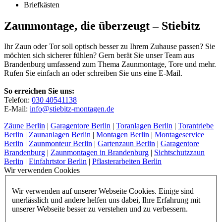
Briefkästen
Zaunmontage, die überzeugt – Stiebitz
Ihr Zaun oder Tor soll optisch besser zu Ihrem Zuhause passen? Sie
möchten sich sicherer fühlen? Gern berät Sie unser Team aus
Brandenburg umfassend zum Thema Zaunmontage, Tore und mehr.
Rufen Sie einfach an oder schreiben Sie uns eine E-Mail.
So erreichen Sie uns:
Telefon:
030 40541138
E-Mail:
info@stiebitz-montagen.de
Zäune Berlin
|
Garagentore Berlin
|
Toranlagen Berlin
|
Torantriebe
Berlin
|
Zaunanlagen Berlin
|
Montagen Berlin
|
Montageservice
Berlin
|
Zaunmonteur Berlin
|
Gartenzaun Berlin
|
Garagentore
Brandenburg
|
Zaunmontagen in Brandenburg
|
Sichtschutzzaun
Berlin
|
Einfahrtstor Berlin
|
Pflasterarbeiten Berlin
Wir verwenden Cookies
Wir verwenden auf unserer Webseite Cookies. Einige sind
unerlässlich und andere helfen uns dabei, Ihre Erfahrung mit
unserer Webseite besser zu verstehen und zu verbessern.